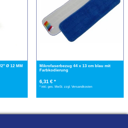
2'' Ø 12 MM
Mikrofaserbezug 44 x 13 cm blau mit
Farbkodierung
6,31 € *
*
inkl. ges. MwSt.
zzgl.
Versandkosten