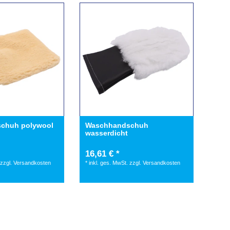
chuh polywool
Waschhandschuh
wasserdicht
16,61 € *
zzgl.
Versandkosten
*
inkl. ges. MwSt.
zzgl.
Versandkosten