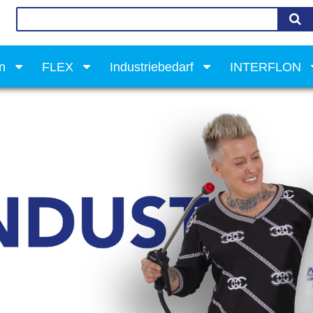
on
FLEX
Industriebedarf
INTERFLON