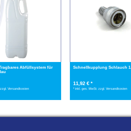
agbares Abfüllsystem für
Schnellkupplung Schlauch 1/
lau
11,92 € *
zzgl.
Versandkosten
*
inkl. ges. MwSt.
zzgl.
Versandkosten