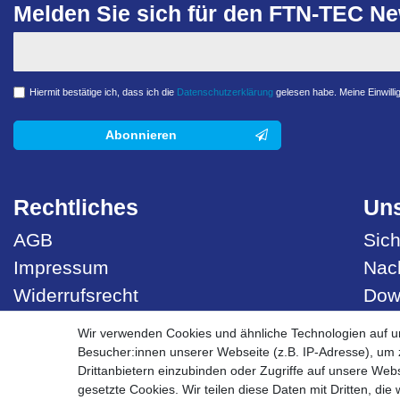
Melden Sie sich für den FTN-TEC New
Hiermit bestätige ich, dass ich die
Daten­schutz­erklärung
gelesen habe. Meine Einwillig
Abonnieren
Rechtliches
Uns
AGB
Sich
Impressum
Nach
Widerrufsrecht
Dow
Datenschutzerklärung
Best
Wir verwenden Cookies und ähnliche Technologien auf 
Besucher:innen unserer Webseite (z.B. IP-Adresse), um z
Vertrag widerrufen
Drittanbietern einzubinden oder Zugriffe auf unsere Webs
gesetzte Cookies. Wir teilen diese Daten mit Dritten, die