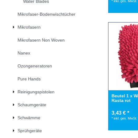
Water Blades
*
inkl. ges. MwSt.
Mikrofaser-Bodenwischtücher
Mikrofasern
Mikrofasern Non Woven
Nanex
Ozongeneratoren
Pure Hands
Reinigungspistolen
Beutel 1 x 
Rasta rot
Schaumgeräte
3,43 € *
Schwämme
*
inkl. ges. MwSt.
Sprühgeräte