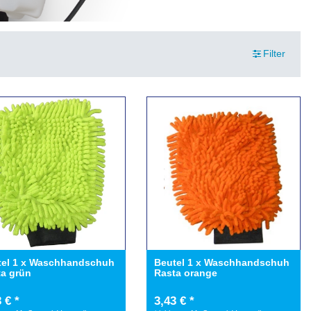
Filter
tel 1 x Waschhandschuh
Beutel 1 x Waschhandschuh
ta grün
Rasta orange
 € *
3,43 € *