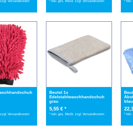
zzgl.
Versandkosten
*
inkl. ges. MwSt.
zzgl.
Versandkosten
*
inkl
Waschhandschuh
Beutel 1x
Beut
Edelstahlwaschhandschuh
Abs
grau
bla
5,55 € *
22,3
zzgl.
Versandkosten
*
inkl. ges. MwSt.
zzgl.
Versandkosten
*
inkl