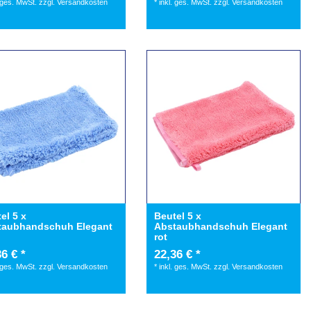
. ges. MwSt.
zzgl.
Versandkosten
*
inkl. ges. MwSt.
zzgl.
Versandkosten
el 5 x
Beutel 5 x
taubhandschuh Elegant
Abstaubhandschuh Elegant
u
rot
6 € *
22,36 € *
. ges. MwSt.
zzgl.
Versandkosten
*
inkl. ges. MwSt.
zzgl.
Versandkosten