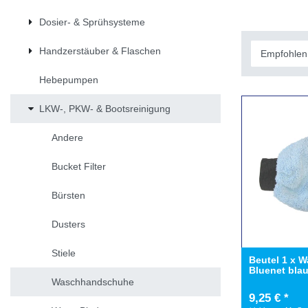
Dosier- & Sprühsysteme
Handzerstäuber & Flaschen
Hebepumpen
LKW-, PKW- & Bootsreinigung
Andere
Bucket Filter
Bürsten
Dusters
Stiele
Beutel 1 x 
Bluenet bla
Waschhandschuhe
9,25 € *