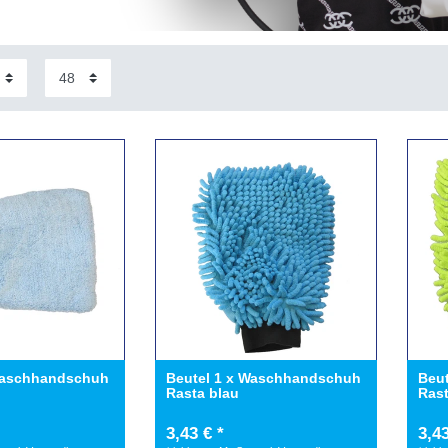
Waschhandschuh
Beutel 1 x Waschhandschuh
Beu
u
Rasta blau
Ras
3,43 € *
3,43