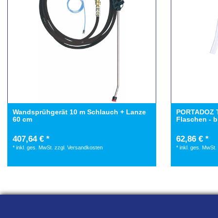
Wandsprühgerät 10 m Schlauch + Lanze
PORTADOZ Tr
60 cm
Flaschen - b
407,64 € *
62,86 € *
*
inkl. ges. MwSt.
zzgl.
Versandkosten
*
inkl. ges. MwSt.