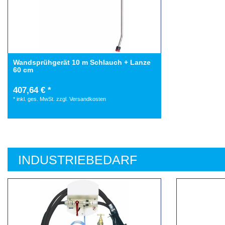
Wandsprühgerät 10 m Schlauch + Lanze
60 cm
407,64 € *
*
inkl. ges. MwSt.
zzgl.
Versandkosten
INDUSTRIEBEDARF