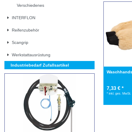
Verschiedenes
INTERFLON
Reifenzubehör
Scangrip
Werkstattausrüstung
Industriebedarf Zufallsartikel
Waschhands
7,33 € *
*
inkl. ges. MwSt.