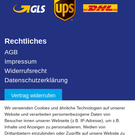
Rechtliches
AGB
Impressum
Widerrufsrecht
Datenschutzerklärung
Vertrag widerrufen
Wir verwenden Cookies und ähnliche Technologien auf unserer
Unser Service
Website und verarbeiten personenbezogene Daten von
Besucher:innen unserer Webseite (z.B. IP-Adresse), um z.B.
Sicherheit
Inhalte und Anzeigen zu personalisieren, Medien von
Drittanbietern einzubinden oder Zugriffe auf unsere Website zu