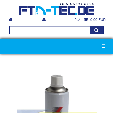
0,00 EUR
☰