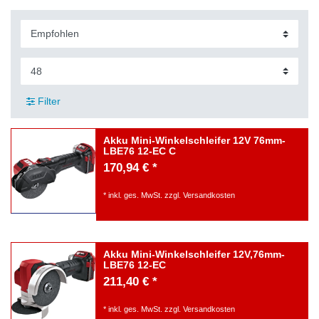
Filter
Akku Mini-Winkelschleifer 12V 76mm-
LBE76 12-EC C
170,94 € *
*
inkl. ges. MwSt.
zzgl.
Versandkosten
Akku Mini-Winkelschleifer 12V,76mm-
LBE76 12-EC
211,40 € *
*
inkl. ges. MwSt.
zzgl.
Versandkosten