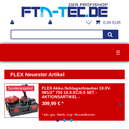
0,00 EUR
☰
FLEX Neuester Artikel
FLEX Akku-Schlagschrauber 18.0V-
Sonderangebot
IW1/2" 750 18.0-EC/5.0 SET -
AKTIONSARTIKEL -
399,99 € *
*
inkl. ges. MwSt.
zzgl.
Versandkosten