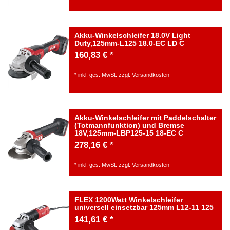
Akku-Winkelschleifer 18.0V Light
Duty,125mm-L125 18.0-EC LD C
160,83 € *
*
inkl. ges. MwSt.
zzgl.
Versandkosten
Akku-Winkelschleifer mit Paddelschalter
(Totmannfunktion) und Bremse
18V,125mm-LBP125-15 18-EC C
278,16 € *
*
inkl. ges. MwSt.
zzgl.
Versandkosten
FLEX 1200Watt Winkelschleifer
universell einsetzbar 125mm L12-11 125
141,61 € *