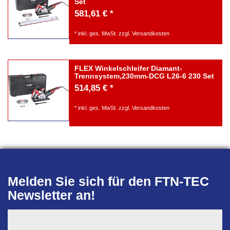
Set
581,61 € *
*
inkl. ges. MwSt.
zzgl.
Versandkosten
FLEX Winkelschleifer Diamant-
Trennsystem,230mm-DCG L26-6 230 Set
514,85 € *
*
inkl. ges. MwSt.
zzgl.
Versandkosten
Melden Sie sich für den FTN-TEC
Newsletter an!