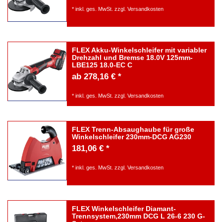
*
inkl. ges. MwSt.
zzgl.
Versandkosten
FLEX Akku-Winkelschleifer mit variabler
Drehzahl und Bremse 18.0V 125mm-
LBE125 18.0-EC C
ab 278,16 € *
*
inkl. ges. MwSt.
zzgl.
Versandkosten
FLEX Trenn-Absaughaube für große
Winkelschleifer 230mm-DCG AG230
181,06 € *
*
inkl. ges. MwSt.
zzgl.
Versandkosten
FLEX Winkelschleifer Diamant-
Trennsystem,230mm DCG L 26-6 230 G-