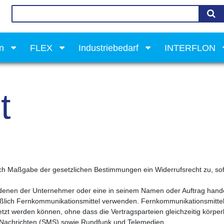
on
FLEX
Industriebedarf
INTERFLON
t
nach Maßgabe der gesetzlichen Bestimmungen ein Widerrufsrecht zu, s
 denen der Unternehmer oder eine in seinem Namen oder Auftrag hande
ßlich Fernkommunikationsmittel verwenden. Fernkommunikationsmittel 
t werden können, ohne dass die Vertragsparteien gleichzeitig körperli
e Nachrichten (SMS) sowie Rundfunk und Telemedien.