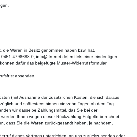
agen.
ist, die Waren in Besitz genommen haben bzw. hat.
1-4798688-0, info@ftn-met.de] mittels einer eindeutigen
ie können dafür das beigefügte Muster-Widerrufsformular
rufsfrist absenden.
kosten (mit Ausnahme der zusätzlichen Kosten, die sich daraus
erzüglich und spätestens binnen vierzehn Tagen ab dem Tag
enden wir dasselbe Zahlungsmittel, das Sie bei der
all werden Ihnen wegen dieser Rückzahlung Entgelte berechnet.
ben, dass Sie die Waren zurückgesandt haben, je nachdem,
erruf dieses Vertrags unterrichten, an uns zurückzusenden oder