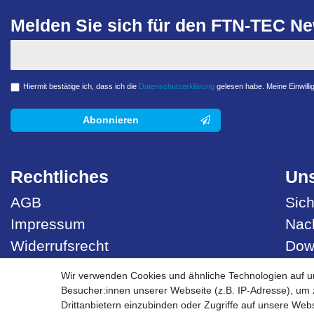
Melden Sie sich für den FTN-TEC New
Hiermit bestätige ich, dass ich die
Daten­schutz­erklärung
gelesen habe. Meine Einwillig
Abonnieren
Rechtliches
Uns
AGB
Sich
Impressum
Nach
Widerrufsrecht
Dow
Datenschutzerklärung
Best
Wir verwenden Cookies und ähnliche Technologien auf 
Besucher:innen unserer Webseite (z.B. IP-Adresse), um z
Vertrag widerrufen
Drittanbietern einzubinden oder Zugriffe auf unsere Webs