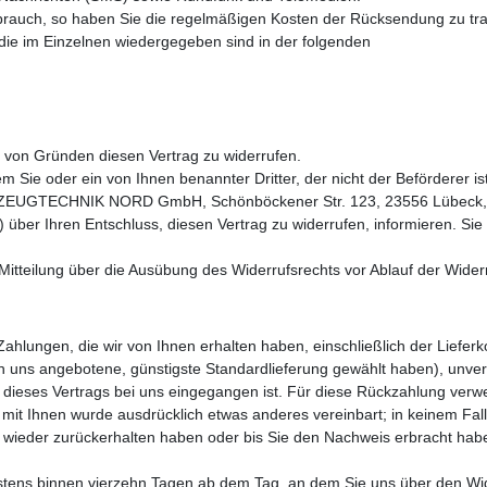
brauch, so haben Sie die regelmäßigen Kosten der Rücksendung zu tr
 die im Einzelnen wiedergegeben sind in der folgenden
von Gründen diesen Vertrag zu widerrufen.
em Sie oder ein von Ihnen benannter Dritter, der nicht der Beförderer 
ZEUGTECHNIK NORD GmbH, Schönböckener Str. 123, 23556 Lübeck, 045
l) über Ihren Entschluss, diesen Vertrag zu widerrufen, informieren. S
 Mitteilung über die Ausübung des Widerrufsrechts vor Ablauf der Wider
Zahlungen, die wir von Ihnen erhalten haben, einschließlich der Liefer
von uns angebotene, günstigste Standardlieferung gewählt haben), unv
 dieses Vertrags bei uns eingegangen ist. Für diese Rückzahlung verw
, mit Ihnen wurde ausdrücklich etwas anderes vereinbart; in keinem F
n wieder zurückerhalten haben oder bis Sie den Nachweis erbracht ha
estens binnen vierzehn Tagen ab dem Tag, an dem Sie uns über den Wid