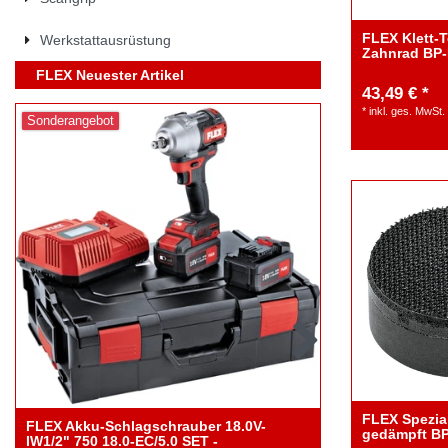
FLEX Klett-T
Werkstattausrüstung
Zahnrad BP
FLEX Neuester Artikel
43,49 € *
*
inkl. ges. MwSt.
Sonderangebot
FLEX Spezial
FLEX Akku-Schlagschrauber 18.0V-
FLEX Akku-E
gedämpft B
IW1/2" 750 18.0-EC/5.0 SET -
Zwangsrotat