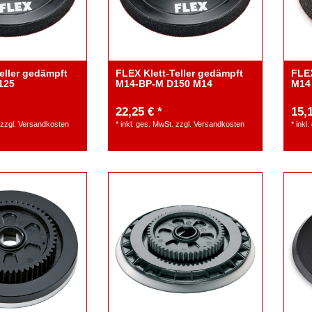
eller gedämpft
FLEX Klett-Teller gedämpft
FLEX
125
M14-BP-M D150 M14
M14
22,25 € *
15,1
zzgl.
Versandkosten
*
inkl. ges. MwSt.
zzgl.
Versandkosten
*
inkl