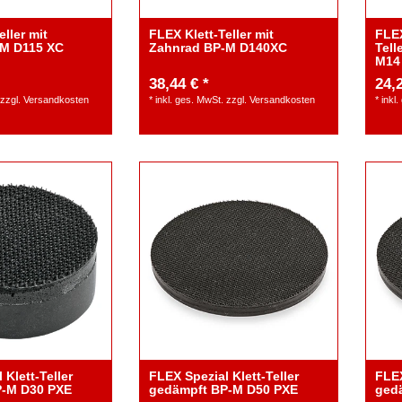
eller mit
FLEX Klett-Teller mit
FLEX
-M D115 XC
Zahnrad BP-M D140XC
Tell
M14
38,44 € *
24,2
zzgl.
Versandkosten
*
inkl. ges. MwSt.
zzgl.
Versandkosten
*
inkl
 Klett-Teller
FLEX Spezial Klett-Teller
FLEX
xzenterpolierer mit
FLEX Akku-Exzenterpolierer 
P-M D30 PXE
gedämpft BP-M D50 PXE
ged
ion 18V-XCE8 150 18-EC C
Zwangsrotation 18V-XFE15 1