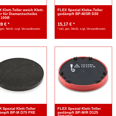
 Klett-Teller weich Klett-
FLEX Spezial Klebe-Teller
er für Diamantscheibe
gedämpft BP-M/SR D30
 100Ø
8 € *
15,17 € *
. ges. MwSt.
zzgl.
Versandkosten
*
inkl. ges. MwSt.
zzgl.
Versandkosten
 Spezial Klett-Teller
FLEX Spezial Klett-Teller
mit
ämpft BP-M D75 PXE
gedämpft BP-M/R D125
50 18-EC C