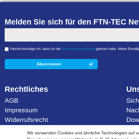
Melden Sie sich für den FTN-TEC New
Hiermit bestätige ich, dass ich die
Daten­schutz­erklärung
gelesen habe. Meine Einwillig
Abonnieren
Rechtliches
Uns
AGB
Sich
Impressum
Nach
Widerrufsrecht
Dow
Datenschutzerklärung
Best
Wir verwenden Cookies und ähnliche Technologien auf 