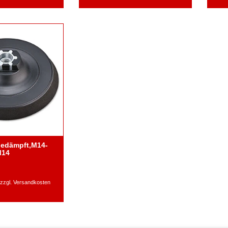
 gedämpft,M14-
M14
zzgl.
Versandkosten