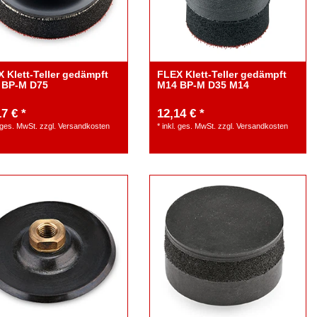
 Klett-Teller gedämpft
FLEX Klett-Teller gedämpft
 BP-M D75
M14 BP-M D35 M14
7 € *
12,14 € *
. ges. MwSt.
zzgl.
Versandkosten
*
inkl. ges. MwSt.
zzgl.
Versandkosten