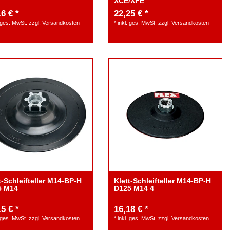
XCE/XFE
6 € *
22,25 € *
. ges. MwSt.
zzgl.
Versandkosten
*
inkl. ges. MwSt.
zzgl.
Versandkosten
t-Schleifteller M14-BP-H
Klett-Schleifteller M14-BP-H
5 M14
D125 M14 4
5 € *
16,18 € *
. ges. MwSt.
zzgl.
Versandkosten
*
inkl. ges. MwSt.
zzgl.
Versandkosten