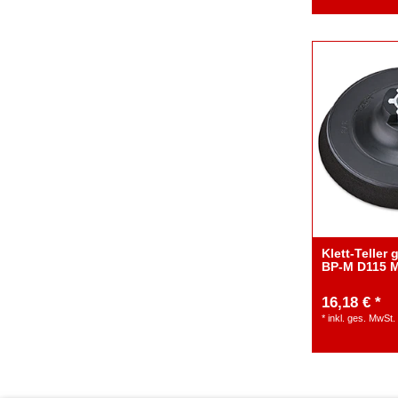
Klett-Teller
BP-M D115 
16,18 € *
*
inkl. ges. MwSt.