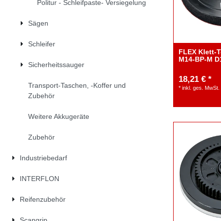
Politur - Schleifpaste- Versiegelung
Sägen
Schleifer
FLEX Klett-T
M14-BP-M D
Sicherheitssauger
18,21 € *
Transport-Taschen, -Koffer und
*
inkl. ges. MwSt.
Zubehör
Weitere Akkugeräte
Zubehör
Industriebedarf
INTERFLON
Reifenzubehör
Scangrip