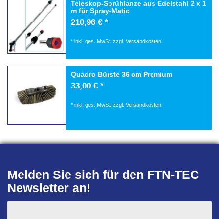
Teleskop-Sprühlanze aus Edelstahl 2 x 1
m für Spray-Matic
210,96 € *
*
inkl. ges. MwSt.
zzgl.
Versandkosten
Quadro Bürste 36 cm Premium
33,00 € *
*
inkl. ges. MwSt.
zzgl.
Versandkosten
Melden Sie sich für den FTN-TEC
Newsletter an!