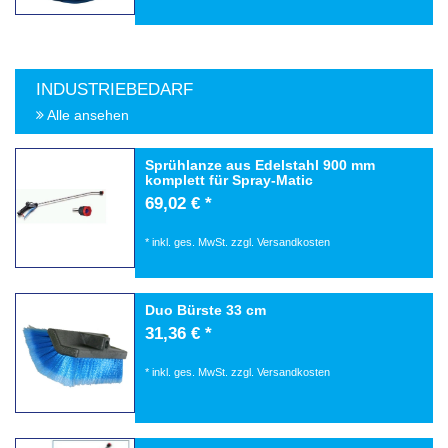
INDUSTRIEBEDARF
Alle ansehen
Sprühlanze aus Edelstahl 900 mm
komplett für Spray-Matic
69,02 € *
*
inkl. ges. MwSt.
zzgl.
Versandkosten
Duo Bürste 33 cm
31,36 € *
*
inkl. ges. MwSt.
zzgl.
Versandkosten