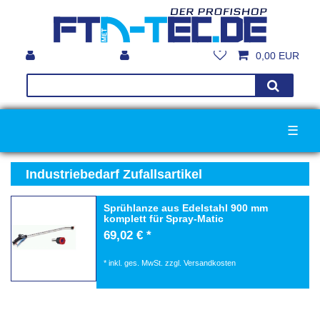
0,00 EUR
☰
Industriebedarf Zufallsartikel
Sprühlanze aus Edelstahl 900 mm
komplett für Spray-Matic
69,02 € *
*
inkl. ges. MwSt.
zzgl.
Versandkosten