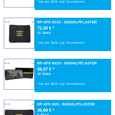
*
inkl. ges. MwSt.
zzgl.
Versandkosten
RP-APX 35/10 - RADIALPFLASTER
72,20 € *
10
Stück
*
inkl. ges. MwSt.
zzgl.
Versandkosten
RP-APX 40/10 - RADIALPFLASTER
56,87 € *
10
Stück
*
inkl. ges. MwSt.
zzgl.
Versandkosten
RP-APX 42/5 - RADIALPFLASTER
36,69 € *
5
Stück