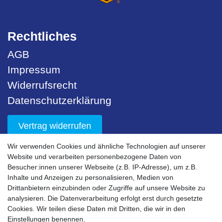
Rechtliches
AGB
Impressum
Widerrufsrecht
Datenschutzerklärung
Vertrag widerrufen
Wir verwenden Cookies und ähnliche Technologien auf unserer
Unser Service
Website und verarbeiten personenbezogene Daten von
Besucher:innen unserer Webseite (z.B. IP-Adresse), um z.B.
Sicherheit
Inhalte und Anzeigen zu personalisieren, Medien von
Drittanbietern einzubinden oder Zugriffe auf unsere Website zu
Nachhaltigkeit
analysieren. Die Datenverarbeitung erfolgt erst durch gesetzte
Downloads
Cookies. Wir teilen diese Daten mit Dritten, die wir in den
Einstellungen benennen.