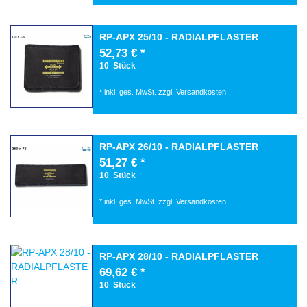
RP-APX 25/10 - RADIALPFLASTER
52,73 € *
10
Stück
*
inkl. ges. MwSt.
zzgl.
Versandkosten
RP-APX 26/10 - RADIALPFLASTER
51,27 € *
10
Stück
*
inkl. ges. MwSt.
zzgl.
Versandkosten
RP-APX 28/10 - RADIALPFLASTER
69,62 € *
10
Stück