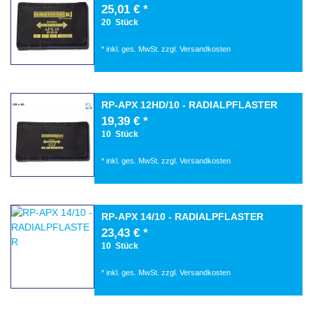
25,01 € *
20
Stück
*
inkl. ges. MwSt.
zzgl.
Versandkosten
RP-APX 12HD/10 - RADIALPFLASTER
19,39 € *
10
Stück
*
inkl. ges. MwSt.
zzgl.
Versandkosten
RP-APX 14/10 - RADIALPFLASTER
23,43 € *
10
Stück
*
inkl. ges. MwSt.
zzgl.
Versandkosten