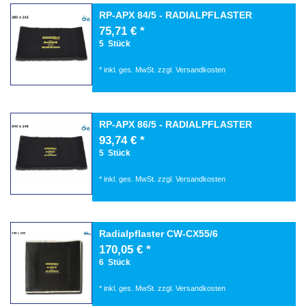
RP-APX 84/5 - RADIALPFLASTER
75,71 € *
5
Stück
*
inkl. ges. MwSt.
zzgl.
Versandkosten
RP-APX 86/5 - RADIALPFLASTER
93,74 € *
5
Stück
*
inkl. ges. MwSt.
zzgl.
Versandkosten
Radialpflaster CW-CX55/6
170,05 € *
6
Stück
*
inkl. ges. MwSt.
zzgl.
Versandkosten