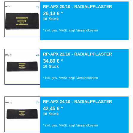
RP-APX 20/10 - RADIALPFLASTER
26,13 € *
10
Stück
*
inkl. ges. MwSt.
zzgl.
Versandkosten
RP-APX 22/10 - RADIALPFLASTER
34,80 € *
10
Stück
*
inkl. ges. MwSt.
zzgl.
Versandkosten
RP-APX 24/10 - RADIALPFLASTER
42,45 € *
10
Stück
*
inkl. ges. MwSt.
zzgl.
Versandkosten