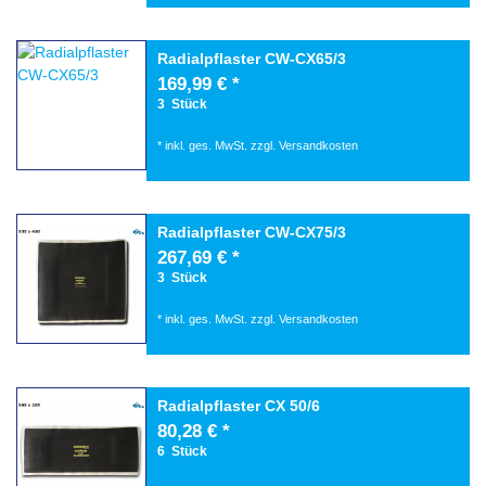
Radialpflaster CW-CX65/3
169,99 € *
3
Stück
*
inkl. ges. MwSt.
zzgl.
Versandkosten
Radialpflaster CW-CX75/3
267,69 € *
3
Stück
*
inkl. ges. MwSt.
zzgl.
Versandkosten
Radialpflaster CX 50/6
80,28 € *
6
Stück