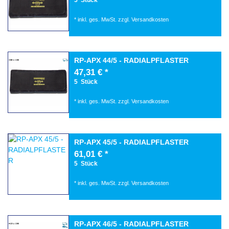
*
inkl. ges. MwSt.
zzgl.
Versandkosten
RP-APX 44/5 - RADIALPFLASTER
47,31 € *
5
Stück
*
inkl. ges. MwSt.
zzgl.
Versandkosten
RP-APX 45/5 - RADIALPFLASTER
61,01 € *
5
Stück
*
inkl. ges. MwSt.
zzgl.
Versandkosten
RP-APX 46/5 - RADIALPFLASTER