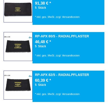
91,38 € *
5
Stück
*
inkl. ges. MwSt.
zzgl.
Versandkosten
RP-APX 80/5 - RADIALPFLASTER
46,48 € *
5
Stück
*
inkl. ges. MwSt.
zzgl.
Versandkosten
RP-APX 82/5 - RADIALPFLASTER
60,39 € *
5
Stück
*
inkl. ges. MwSt.
zzgl.
Versandkosten