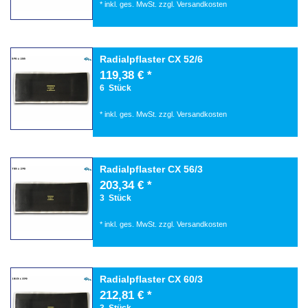
*
inkl. ges. MwSt.
zzgl.
Versandkosten
Radialpflaster CX 52/6
119,38 € *
6
Stück
*
inkl. ges. MwSt.
zzgl.
Versandkosten
Radialpflaster CX 56/3
203,34 € *
3
Stück
*
inkl. ges. MwSt.
zzgl.
Versandkosten
Radialpflaster CX 60/3
212,81 € *
3
Stück