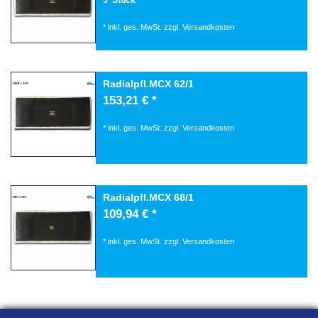
*
inkl. ges. MwSt.
zzgl.
Versandkosten
Radialpfl.MCX 62/1
153,21 € *
*
inkl. ges. MwSt.
zzgl.
Versandkosten
Radialpfl.MCX 68/1
109,94 € *
*
inkl. ges. MwSt.
zzgl.
Versandkosten