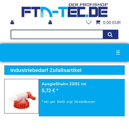
0,00 EUR
☰
Industriebedarf Zufallsartikel
Ausgießhahn 23/51 rot
5,72 € *
*
inkl. ges. MwSt.
zzgl.
Versandkosten