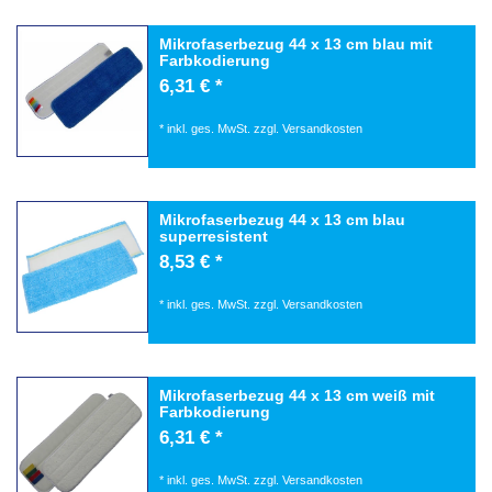
Mikrofaserbezug 44 x 13 cm blau mit
Farbkodierung
6,31 € *
*
inkl. ges. MwSt.
zzgl.
Versandkosten
Mikrofaserbezug 44 x 13 cm blau
superresistent
8,53 € *
*
inkl. ges. MwSt.
zzgl.
Versandkosten
Mikrofaserbezug 44 x 13 cm weiß mit
Farbkodierung
6,31 € *
*
inkl. ges. MwSt.
zzgl.
Versandkosten