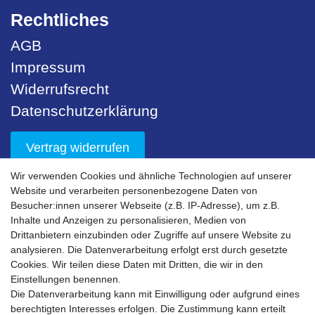
Rechtliches
AGB
Impressum
Widerrufsrecht
Datenschutzerklärung
Vertrag widerrufen
Wir verwenden Cookies und ähnliche Technologien auf unserer
Unser Service
Website und verarbeiten personenbezogene Daten von
Besucher:innen unserer Webseite (z.B. IP-Adresse), um z.B.
Sicherheit
Inhalte und Anzeigen zu personalisieren, Medien von
Drittanbietern einzubinden oder Zugriffe auf unsere Website zu
Nachhaltigkeit
analysieren. Die Datenverarbeitung erfolgt erst durch gesetzte
Downloads
Cookies. Wir teilen diese Daten mit Dritten, die wir in den
Einstellungen benennen.
Bestell- & Servicehotline
Die Datenverarbeitung kann mit Einwilligung oder aufgrund eines
berechtigten Interesses erfolgen. Die Zustimmung kann erteilt