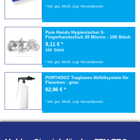
*
inkl. ges. MwSt.
zzgl.
Versandkosten
Pure Hands Hygienischer 3-
Fingerhandschuh 20 Micron - 100 Stück
9,11 € *
100
Stück
*
inkl. ges. MwSt.
zzgl.
Versandkosten
PORTADOZ Tragbares Abfüllsystem für
Flaschen - grau
62,86 € *
*
inkl. ges. MwSt.
zzgl.
Versandkosten