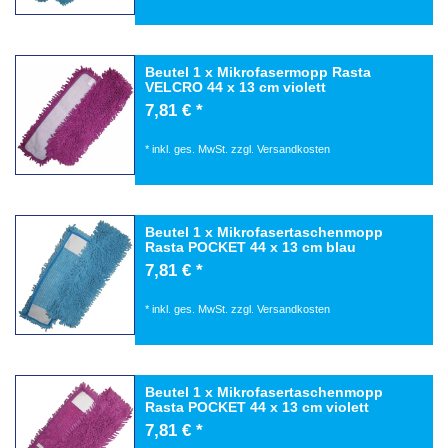
Beutel 1 x Mikrofasermopp Rasta
VELCRO 44 x 13 cm violett
7,81 € *
*
inkl. ges. MwSt.
zzgl.
Versandkosten
Beutel 1 x Mikrofasertaschenmopp
Rasta POCKET 44 x 13 cm blau
7,81 € *
*
inkl. ges. MwSt.
zzgl.
Versandkosten
Beutel 1 x Mikrofasertaschenmopp
Rasta POCKET 44 x 13 cm violett
7,81 € *