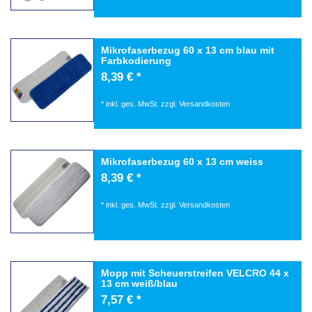
Mikrofaserbezug 60 x 13 cm blau mit
Farbkodierung
8,39 € *
*
inkl. ges. MwSt.
zzgl.
Versandkosten
Mikrofaserbezug 60 x 13 cm weiss
8,39 € *
*
inkl. ges. MwSt.
zzgl.
Versandkosten
Mopp mit Scheuerstreifen VELCRO 44 x
13 cm weiß/blau
7,57 € *