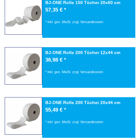
BJ-ONE Rolle 150 Tücher 20x60 cm
57,35 € *
*
inkl. ges. MwSt.
zzgl.
Versandkosten
BJ-ONE Rolle 200 Tücher 12x44 cm
36,98 € *
*
inkl. ges. MwSt.
zzgl.
Versandkosten
BJ-ONE Rolle 200 Tücher 20x44 cm
55,49 € *
*
inkl. ges. MwSt.
zzgl.
Versandkosten