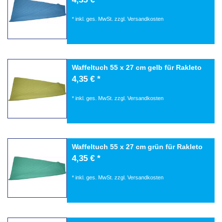
*
inkl. ges. MwSt.
zzgl.
Versandkosten
Waffeltuch 55 x 27 cm gelb für Rakleto
4,35 € *
*
inkl. ges. MwSt.
zzgl.
Versandkosten
Waffeltuch 55 x 27 cm grün für Rakleto
4,35 € *
*
inkl. ges. MwSt.
zzgl.
Versandkosten