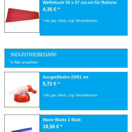
Waffeltuch 55 x 27 cm rot für Rakleto
4,35 € *
*
inkl. ges. MwSt.
zzgl.
Versandkosten
INDUSTRIEBEDARF
Alle ansehen
Ausgießhahn 23/51 rot
5,72 € *
*
inkl. ges. MwSt.
zzgl.
Versandkosten
Water Blade 1 Blatt
19,56 € *