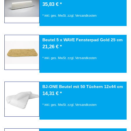
35,83 € *
*
inkl. ges. MwSt.
zzgl.
Versandkosten
Beutel 5 x WAVE Fensterpad Gold 25 cm
21,26 € *
*
inkl. ges. MwSt.
zzgl.
Versandkosten
BJ-ONE Beutel mit 50 Tüchern 12x44 cm
14,31 € *
*
inkl. ges. MwSt.
zzgl.
Versandkosten