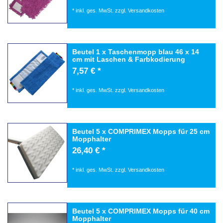
*
inkl. ges. MwSt.
zzgl.
Versandkosten
Beutel 1 x Taschenmopp blau 46 x 14
cm mit Laschen & Farbkodierung
7,57 € *
*
inkl. ges. MwSt.
zzgl.
Versandkosten
Beutel 5 x COMPRIMEX Mopps für 25 cm
Mopphalter
26,40 € *
*
inkl. ges. MwSt.
zzgl.
Versandkosten
Beutel 5 x COMPRIMEX Mopps für 40 cm
Mopphalter