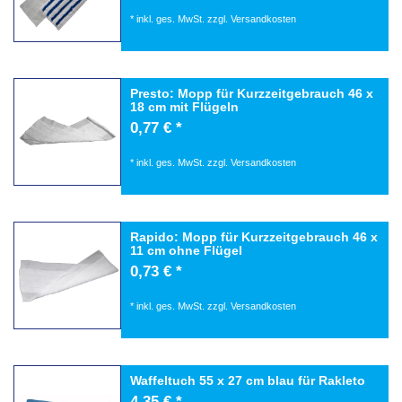
*
inkl. ges. MwSt.
zzgl.
Versandkosten
Presto: Mopp für Kurzzeitgebrauch 46 x
18 cm mit Flügeln
0,77 € *
*
inkl. ges. MwSt.
zzgl.
Versandkosten
Rapido: Mopp für Kurzzeitgebrauch 46 x
11 cm ohne Flügel
0,73 € *
*
inkl. ges. MwSt.
zzgl.
Versandkosten
Waffeltuch 55 x 27 cm blau für Rakleto
4,35 € *