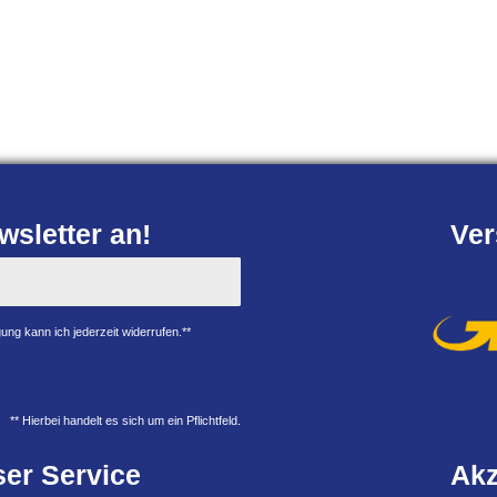
 *
ab 419,77 € *
zzgl.
Versandkosten
*
inkl. ges. MwSt.
zzgl.
Versandkosten
sletter an!
Ver
ung kann ich jederzeit widerrufen.**
** Hierbei handelt es sich um ein Pflichtfeld.
er Service
Akz