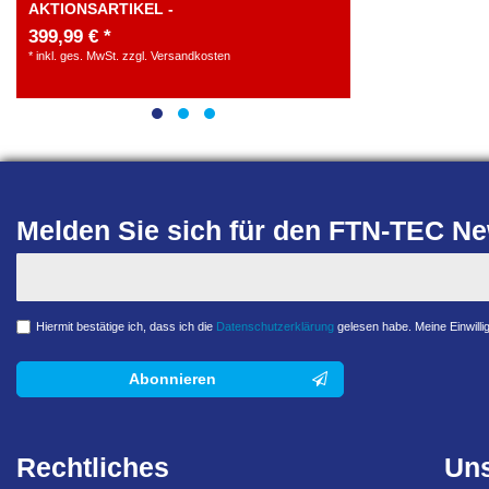
AKTIONSARTIKEL -
399,99 € *
ab 413,70 €
*
inkl. ges. MwSt.
zzgl.
Versandkosten
*
inkl. ges. MwSt.
Melden Sie sich für den FTN-TEC New
Hiermit bestätige ich, dass ich die
Daten­schutz­erklärung
gelesen habe. Meine Einwillig
Abonnieren
Rechtliches
Uns