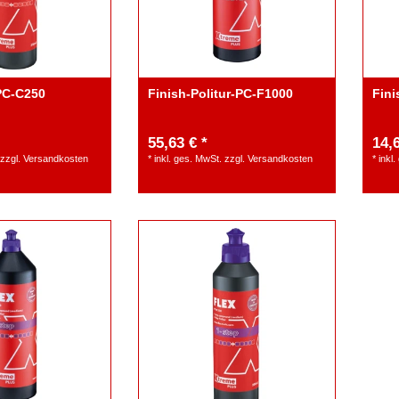
-PC-C250
Finish-Politur-PC-F1000
Fini
55,63 € *
14,6
zzgl.
Versandkosten
*
inkl. ges. MwSt.
zzgl.
Versandkosten
*
inkl