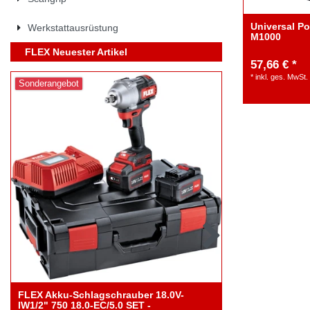
Universal Po
Werkstattausrüstung
M1000
FLEX Neuester Artikel
57,66 € *
*
inkl. ges. MwSt.
Sonderangebot
FLEX Akku-Schlagschrauber 18.0V-
FLEX Akku-E
IW1/2" 750 18.0-EC/5.0 SET -
Zwangsrotat