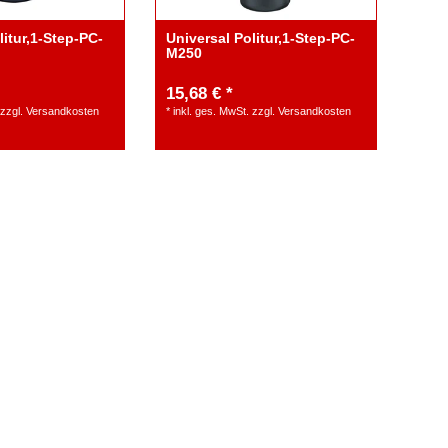
litur,1-Step-PC-
Universal Politur,1-Step-PC-
M250
15,68 € *
zzgl.
Versandkosten
*
inkl. ges. MwSt.
zzgl.
Versandkosten
xzenterpolierer mit
FLEX Akku-Exzenterpolierer 
ion 18V-XCE8 150 18-EC C
Zwangsrotation 18V-XFE15 1