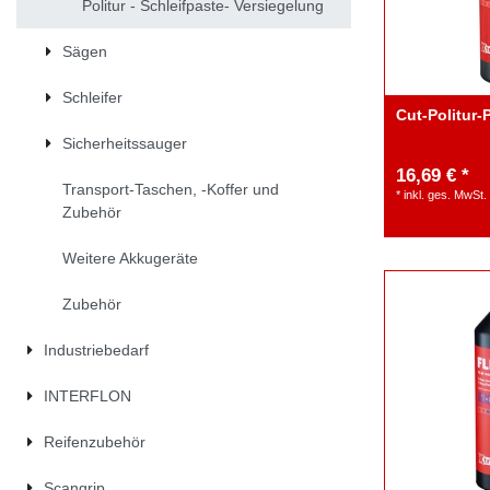
Politur - Schleifpaste- Versiegelung
Sägen
Schleifer
Cut-Politur
Sicherheitssauger
16,69 € *
Transport-Taschen, -Koffer und
*
inkl. ges. MwSt.
Zubehör
Weitere Akkugeräte
Zubehör
Industriebedarf
INTERFLON
Reifenzubehör
Scangrip