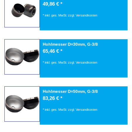
49,86 € *
*
inkl. ges. MwSt.
zzgl.
Versandkosten
Hohlmesser D=30mm, G-3/8
65,46 € *
*
inkl. ges. MwSt.
zzgl.
Versandkosten
Hohlmesser D=50mm, G-3/8
83,26 € *
*
inkl. ges. MwSt.
zzgl.
Versandkosten