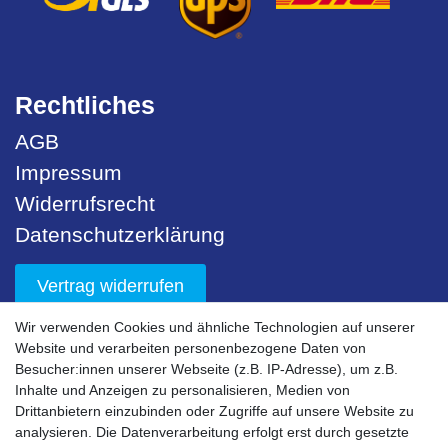
Rechtliches
AGB
Impressum
Widerrufsrecht
Datenschutzerklärung
Vertrag widerrufen
Wir verwenden Cookies und ähnliche Technologien auf unserer
Unser Service
Website und verarbeiten personenbezogene Daten von
Besucher:innen unserer Webseite (z.B. IP-Adresse), um z.B.
Sicherheit
Inhalte und Anzeigen zu personalisieren, Medien von
Drittanbietern einzubinden oder Zugriffe auf unsere Website zu
Nachhaltigkeit
analysieren. Die Datenverarbeitung erfolgt erst durch gesetzte