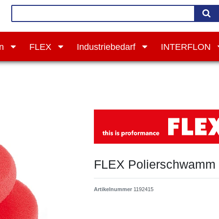
on
FLEX
Industriebedarf
INTERFLON
FLEX Polierschwamm
Artikelnummer
1192415