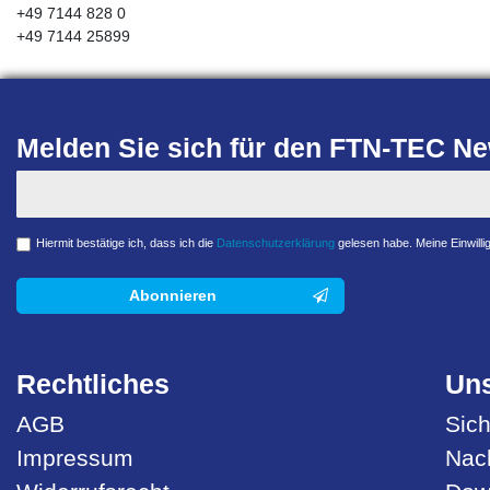
+49 7144 828 0
+49 7144 25899
Melden Sie sich für den FTN-TEC New
Hiermit bestätige ich, dass ich die
Daten­schutz­erklärung
gelesen habe. Meine Einwillig
Abonnieren
Rechtliches
Uns
AGB
Sich
Impressum
Nach