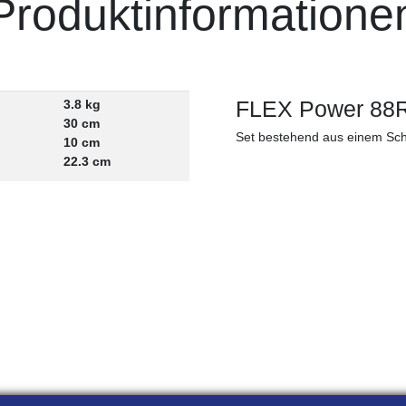
Produktinformatione
FLEX Power 88R 
3.8 kg
30 cm
Set bestehend aus einem Schn
10 cm
22.3 cm