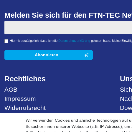
Melden Sie sich für den FTN-TEC New
Hiermit bestätige ich, dass ich die
Daten­schutz­erklärung
gelesen habe. Meine Einwillig
Abonnieren
Rechtliches
Uns
AGB
Sich
Impressum
Nach
Widerrufsrecht
Dow
Datenschutzerklärung
Best
Wir verwenden Cookies und ähnliche Technologien auf 
Besucher:innen unserer Webseite (z.B. IP-Adresse), um z