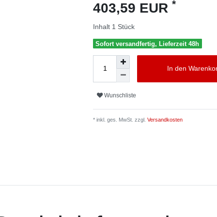
*
403,59 EUR
Inhalt
1
Stück
Sofort versandfertig, Lieferzeit 48h
In den Warenko
Wunschliste
* inkl. ges. MwSt. zzgl.
Versandkosten