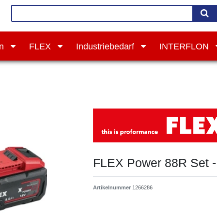
on
FLEX
Industriebedarf
INTERFLON
FLEX Power 88R Set -
Artikelnummer
1266286