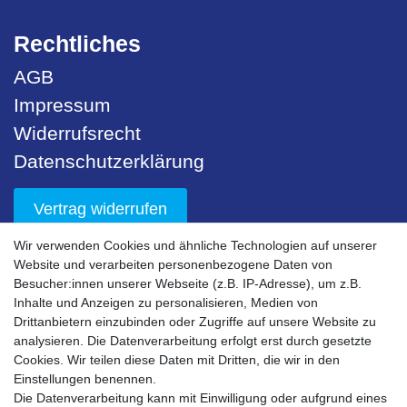
Rechtliches
AGB
Impressum
Widerrufsrecht
Datenschutzerklärung
Vertrag widerrufen
Wir verwenden Cookies und ähnliche Technologien auf unserer
Unser Service
Website und verarbeiten personenbezogene Daten von
Besucher:innen unserer Webseite (z.B. IP-Adresse), um z.B.
Sicherheit
Inhalte und Anzeigen zu personalisieren, Medien von
Drittanbietern einzubinden oder Zugriffe auf unsere Website zu
Nachhaltigkeit
analysieren. Die Datenverarbeitung erfolgt erst durch gesetzte
Downloads
Cookies. Wir teilen diese Daten mit Dritten, die wir in den
Einstellungen benennen.
Bestell- & Servicehotline
Die Datenverarbeitung kann mit Einwilligung oder aufgrund eines