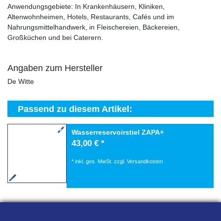
Anwendungsgebiete: In Krankenhäusern, Kliniken,
Altenwohnheimen, Hotels, Restaurants, Cafés und im
Nahrungsmittelhandwerk, in Fleischereien, Bäckereien,
Großküchen und bei Caterern.
Angaben zum Hersteller
De Witte
Passend zu diesem Artikel:
Wasserreservoirstiel ZAPA+
43,00 € *
*
inkl. ges. MwSt.
zzgl.
Versandkosten