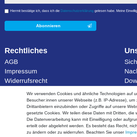
Hiermit bestätige ich, dass ich die
Daten­schutz­erklärung
gelesen habe. Meine Einwillig
Abonnieren
Rechtliches
Uns
AGB
Sich
Impressum
Nach
Widerrufsrecht
Dow
Datenschutzerklärung
Best
Wir verwenden Cookies und ähnliche Technologien auf 
Besucher:innen unserer Webseite (z.B. IP-Adresse), um z
Vertrag widerrufen
Drittanbietern einzubinden oder Zugriffe auf unsere Webs
gesetzte Cookies. Wir teilen diese Daten mit Dritten, die
Die Datenverarbeitung kann mit Einwilligung oder aufgru
erteilt oder abgelehnt werden. Es besteht das Recht, nich
© 2022 FAHRZEUGTECHNIK NORD GmbH
zu ändern oder zu widerrufen. Beachten Sie unser
Impr