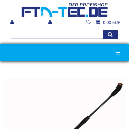
0,00 EUR
☰