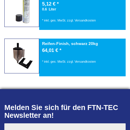
5,12 € *
0.6
Liter
*
inkl. ges. MwSt.
zzgl.
Versandkosten
Reifen-Finish, schwarz 20kg
64,01 € *
*
inkl. ges. MwSt.
zzgl.
Versandkosten
Melden Sie sich für den FTN-TEC
Newsletter an!